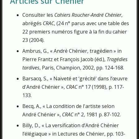
Articles sur Chénier
Consulter les
Cahiers Roucher-André Chénier
,
abrégés
CRAC
, (24 n° parus avec une table des
22 premiers numéros figure à la fin du cahier
23 (2004).
Ambrus, G., « André Chénier, tragédien » in
Pierre Frantz et François Jacob (éd.),
Tragédies
tardives
, Paris, Champion, 2002, pp. 124-168.
Barsacq, S., « Naïveté et ‘grécité’ dans l’œuvre
d'André Chénier »,
CRAC
n° 17 (1998), p. 117-
133.
Becq, A., « La condition de l'artiste selon
André Chénier »,
CRAC
n° 2, 1981 p. 87-102.
Billy, D., « La versification d’André Chénier
l’élégiaque » in Lectures de Chénier, pp. 103-