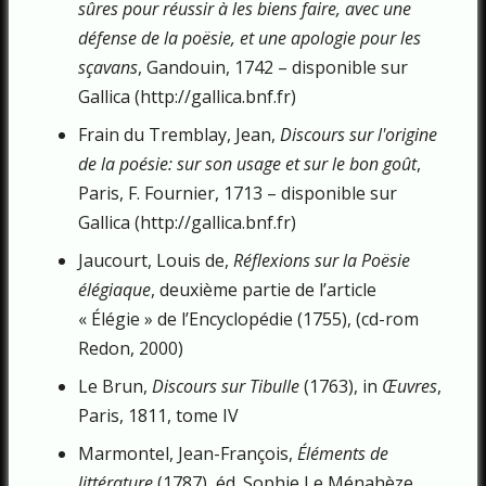
sûres pour réussir à les biens faire, avec une
défense de la poësie, et une apologie pour les
sçavans
, Gandouin, 1742 – disponible sur
Gallica (http://gallica.bnf.fr)
Frain du Tremblay, Jean,
Discours sur l'origine
de la poésie: sur son usage et sur le bon goût
,
Paris, F. Fournier, 1713 – disponible sur
Gallica (http://gallica.bnf.fr)
Jaucourt, Louis de,
Réflexions sur la Poësie
élégiaque
, deuxième partie de l’article
« Élégie » de l’Encyclopédie (1755), (cd-rom
Redon, 2000)
Le Brun,
Discours sur Tibulle
(1763), in
Œuvres
,
Paris, 1811, tome IV
Marmontel, Jean-François,
Éléments de
littérature
(1787), éd. Sophie Le Ménahèze,