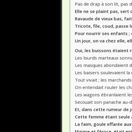
Pas de drap à son lit, pas d
Elle ne se plaint pas, sert
Ravaude de vieux bas, fait
Tricote, file, coud, passe l
Pour nourrir ses enfants ; 
Un jour, on va chez elle, e
Oui, les buissons étaient
Les lourds marteaux sonnai
Les masques abondaient da
Les baisers soulevaient la 
Tout vivait ; les marchan
On entendait rouler les ch
Les wagons ébranlaient les
Secouait son panache au-d
Et, dans cette rumeur de j
Cette femme étant seule 
La faim, goule effarée aux
Maigre et féroce, était ent