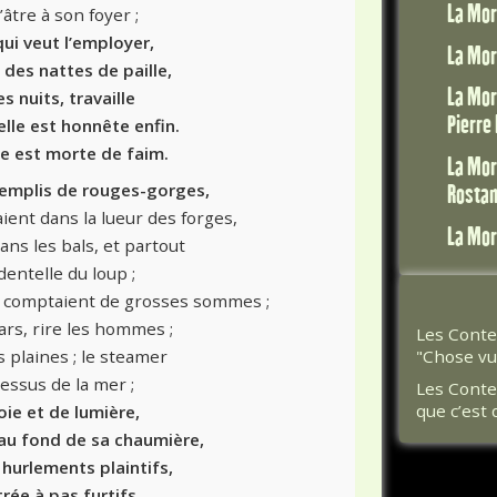
La Mor
’âtre à son foyer ;
 qui veut l’employer,
La Mor
 des nattes de paille,
La Mor
es nuits, travaille
Pierre 
elle est honnête enfin.
lle est morte de faim.
La Mor
 remplis de rouges-gorges,
Rosta
ent dans la lueur des forges,
La Mor
ns les bals, et partout
dentelle du loup ;
ds comptaient de grosses sommes ;
ars, rire les hommes ;
Les Conte
 plaines ; le steamer
"Chose vu
essus de la mer ;
Les Conte
que c’est 
oie et de lumière,
au fond de sa chaumière,
 hurlements plaintifs,
rée à pas furtifs,