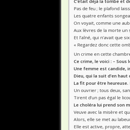
C’était déjà la tombe et d
Pas de feu ; le plafond lai
Les quatre enfants songea
On voyait, comme une aube
Aux lèvres de la morte un s
Et l’aîné, qui n’avait que si
« Regardez donc cette ombr
Un crime en cette chambre
Ce crime, le voici : – Sous 
Une femme est candide, in
Dieu, qui la suit d’en haut
La fit pour être heureuse.
Un ouvrier ; tous deux, san
Tirent d’un pas égal le licou
Le choléra lui prend son m
Veuve avec la misère et qua
Alors, elle se met au lab
Elle est active, propre, at