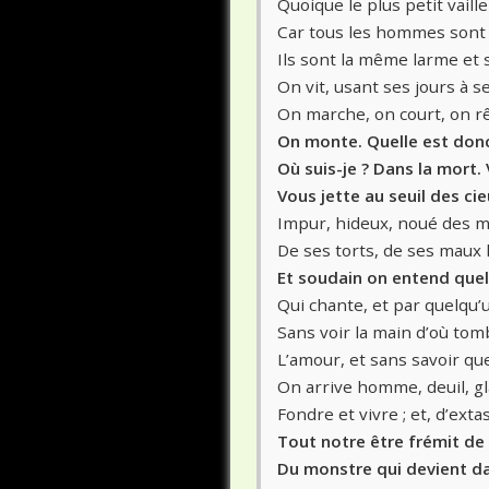
Quoique le plus petit vaille
Car tous les hommes sont 
Ils sont la même larme et
On vit, usant ses jours à se
On marche, on court, on r
On monte. Quelle est donc
Où suis-je ? Dans la mort.
Vous jette au seuil des cie
Impur, hideux, noué des m
De ses torts, de ses maux 
Et soudain on entend quelq
Qui chante, et par quelqu’
Sans voir la main d’où to
L’amour, et sans savoir que
On arrive homme, deuil, gl
Fondre et vivre ; et, d’exta
Tout notre être frémit de
Du monstre qui devient da