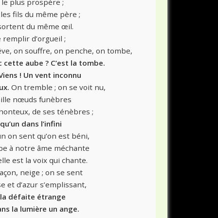
 le plus prospère ;
les fils du même père ;
 sortent du même œil.
 remplir d’orgueil ;
êve, on souffre, on penche, on tombe,
 cette aube ? C’est la tombe.
 Viens ! Un vent inconnu
ux.
On tremble ; on se voit nu,
ille nœuds funèbres
honteux, de ses ténèbres ;
u’un dans l’infini
un on sent qu’on est béni,
mbe à notre âme méchante
lle est la voix qui chante.
açon, neige ; on se sent
se et d’azur s’emplissant,
 la défaite étrange
ns la lumière un ange.