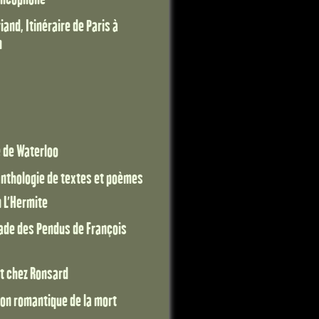
and, Itinéraire de Paris à
m
e de Waterloo
 anthologie de textes et poèmes
n L'Hermite
lade des Pendus de François
t chez Ronsard
ion romantique de la mort