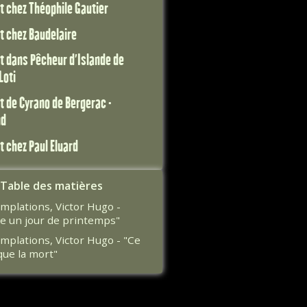
t chez Théophile Gautier
t chez Baudelaire
t dans Pêcheur d'Islande de
Loti
t de Cyrano de Bergerac -
nd
t chez Paul Eluard
Table des matières
mplations, Victor Hugo -
e un jour de printemps"
mplations, Victor Hugo - "Ce
que la mort"