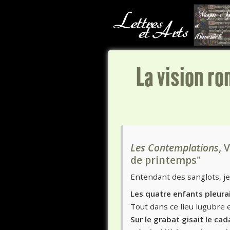
La vision r
Les Contemplations
, 
de printemps"
Entendant des sanglots, je
Les quatre enfants pleurai
Tout dans ce lieu lugubre e
Sur le grabat gisait le cad