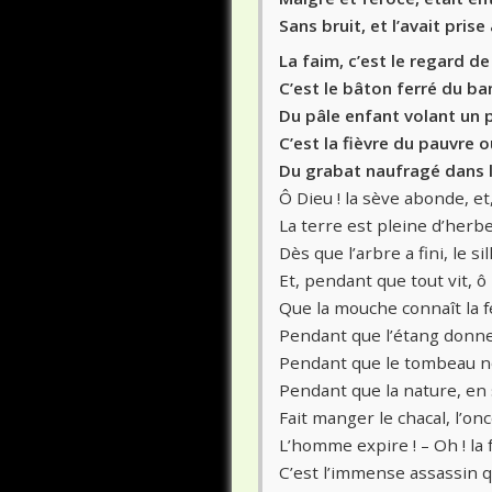
Sans bruit, et l’avait prise
La faim, c’est le regard de
C’est le bâton ferré du ban
Du pâle enfant volant un p
C’est la fièvre du pauvre ou
Du grabat naufragé dans l
Ô Dieu ! la sève abonde, et
La terre est pleine d’herbe
Dès que l’arbre a fini, le 
Et, pendant que tout vit, ô
Que la mouche connaît la f
Pendant que l’étang donne
Pendant que le tombeau no
Pendant que la nature, en
Fait manger le chacal, l’once
L’homme expire ! – Oh ! la f
C’est l’immense assassin q