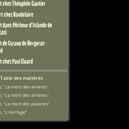
t chez Théophile Gautier
t chez Baudelaire
t dans Pêcheur d'Islande de
Loti
t de Cyrano de Bergerac -
nd
t chez Paul Eluard
Table des matières
e, "La mort des amants"
, "La mort des artistes"
e, "La mort des pauvres"
, "L'Horloge"