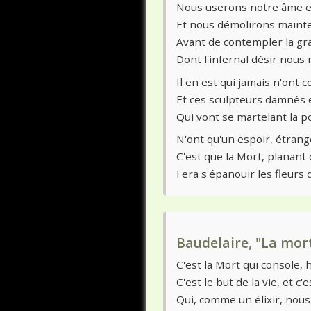
Nous userons notre âme en
Et nous démolirons mainte
Avant de contempler la gr
Dont l'infernal désir nous 
Il en est qui jamais n'ont c
Et ces sculpteurs damnés 
Qui vont se martelant la po
N'ont qu'un espoir, étrang
C'est que la Mort, planant
Fera s'épanouir les fleurs 
Baudelaire, "La mor
C'est la Mort qui console, hé
C'est le but de la vie, et c'
Qui, comme un élixir, nou