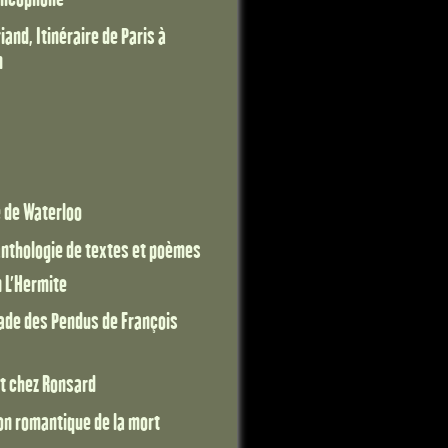
and, Itinéraire de Paris à
m
e de Waterloo
 anthologie de textes et poèmes
n L'Hermite
lade des Pendus de François
t chez Ronsard
ion romantique de la mort