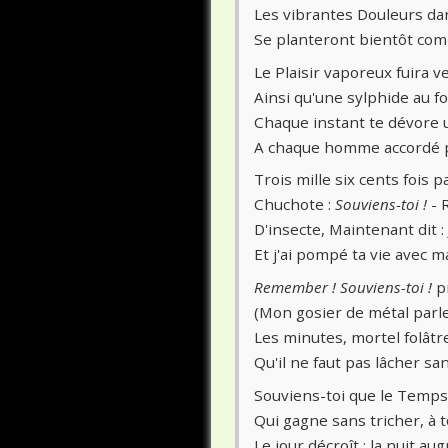
Les vibrantes Douleurs dan
Se planteront bientôt com
Le Plaisir vaporeux fuira v
Ainsi qu'une sylphide au fo
Chaque instant te dévore 
A chaque homme accordé p
Trois mille six cents fois 
Chuchote :
Souviens-toi !
- 
D'insecte, Maintenant dit : 
Et j'ai pompé ta vie avec
Remember ! Souviens-toi !
p
(Mon gosier de métal parle
Les minutes, mortel folâtr
Qu'il ne faut pas lâcher san
Souviens-toi que le Temps
Qui gagne sans tricher, à tou
Le jour décroît ; la nuit a