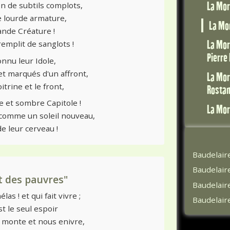
La Mor
 de subtils complots,
 lourde armature,
La Mor
ande Créature !
La Mor
remplit de sanglots !
Pierre 
onnu leur Idole,
et marqués d'un affront,
La Mor
itrine et le front,
Rosta
e et sombre Capitole !
La Mor
 comme un soleil nouveau,
de leur cerveau !
Baudelair
Baudelaire
t des pauvres"
Baudelair
las ! et qui fait vivre ;
Baudelaire
est le seul espoir
s monte et nous enivre,