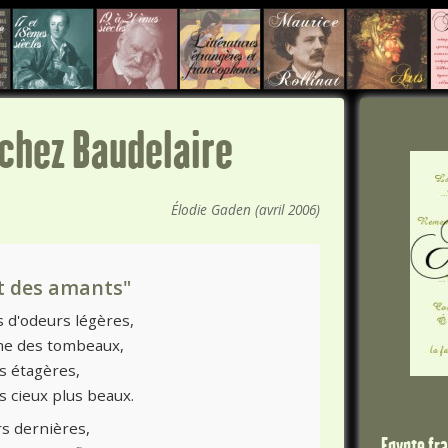
chez Baudelaire
Élodie Gaden (avril 2006)
t des amants"
s d'odeurs légères,
me des tombeaux,
es étagères,
s cieux plus beaux.
rs dernières,
Egypte fr