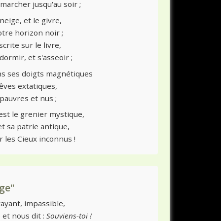
marcher jusqu'au soir ;
neige, et le givre,
otre horizon noir ;
rite sur le livre,
ormir, et s'asseoir ;
ans ses doigts magnétiques
êves extatiques,
s pauvres et nus ;
'est le grenier mystique,
t sa patrie antique,
r les Cieux inconnus !
oge"
frayant, impassible,
et nous dit :
Souviens-toi !