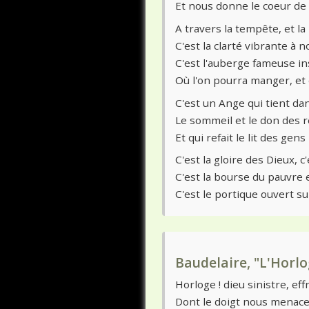
Et nous donne le coeur de 
A travers la tempête, et la 
C'est la clarté vibrante à n
C'est l'auberge fameuse insc
Où l'on pourra manger, et d
C'est un Ange qui tient d
Le sommeil et le don des r
Et qui refait le lit des gen
C'est la gloire des Dieux, c
C'est la bourse du pauvre e
C'est le portique ouvert su
Baudelaire, "L'Horl
Horloge ! dieu sinistre, ef
Dont le doigt nous menace 