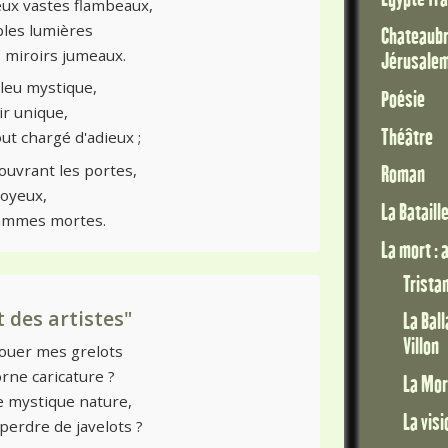
ux vastes flambeaux,
bles lumières
Chateaubri
 miroirs jumeaux.
Jérusale
bleu mystique,
Poésie
r unique,
Théâtre
t chargé d'adieux ;
'ouvrant les portes,
Roman
joyeux,
La Bataill
flammes mortes.
La mort :
Trista
 des artistes"
La Bal
Villon
couer mes grelots
orne caricature ?
La Mor
e mystique nature,
La vis
perdre de javelots ?