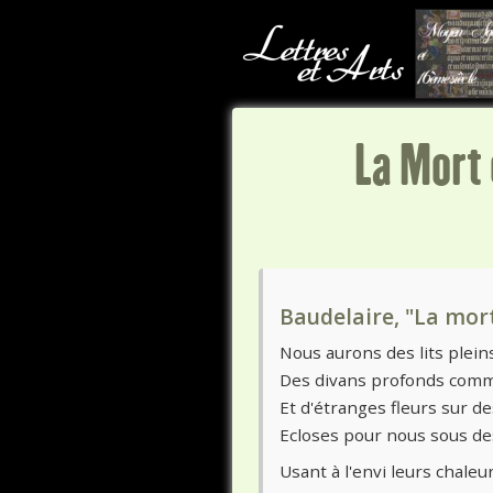
La Mort 
Baudelaire, "La mor
Nous aurons des lits plein
Des divans profonds com
Et d'étranges fleurs sur d
Ecloses pour nous sous de
Usant à l'envi leurs chaleu