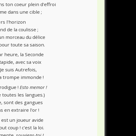
s ton coeur plein d'effroi
me dans une cible ;
ers l'horizon
nd de la coulisse ;
un morceau du délice
our toute sa saison.
par heure, la Seconde
Rapide, avec sa voix
Je suis Autrefois,
 ma trompe immonde !
rodigue !
Esto memor !
 toutes les langues.)
e, sont des gangues
s en extraire l'or !
 est un joueur avide
t coup ! c'est la loi.
ugmente,
souviens-toi !