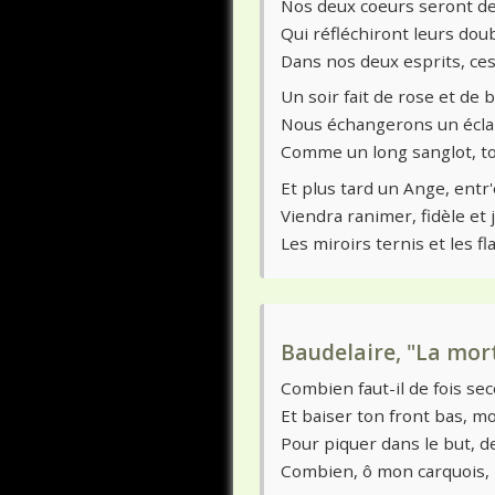
Nos deux coeurs seront de
Qui réfléchiront leurs dou
Dans nos deux esprits, ces
Un soir fait de rose et de 
Nous échangerons un éclai
Comme un long sanglot, tou
Et plus tard un Ange, entr
Viendra ranimer, fidèle et 
Les miroirs ternis et les 
Baudelaire, "La mort
Combien faut-il de fois se
Et baiser ton front bas, m
Pour piquer dans le but, d
Combien, ô mon carquois, 