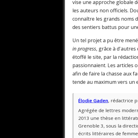
vise une approche globale de l
les auteurs non officiels. Do
connaître les grands noms de l
des sentiers battus pour un
Un tel projet a pu être me
in progress
, grâce à d'autres
étoffé le site, par la rédactio
passionnaient. Les articles 
afin de faire la chasse aux fa
tende au maximum vers un esp
Élodie Gaden
, rédactrice 
Agrégée de lettres moderne
2013 une thèse en littérat
Grenoble 3, sous la direct
écrits littéraires de fem