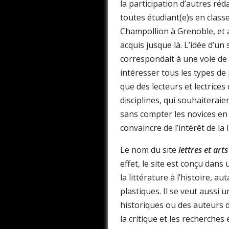
la participation d’autres réd
toutes étudiant(e)s en classe
Champollion à Grenoble, et 
acquis jusque là. L’idée d’un 
correspondait à une voie de 
intéresser tous les types de 
que des lecteurs et lectrices
disciplines, qui souhaiterai
sans compter les novices en
convaincre de l’intérêt de la 
Le nom du site
lettres et arts
effet, le site est conçu dans
la littérature à l’histoire, a
plastiques. Il se veut aussi
historiques ou des auteurs d
la critique et les recherches