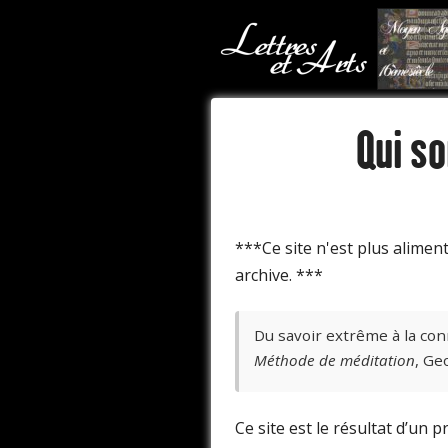
Qui s
***Ce site n'est plus alimen
archive. ***
Du savoir extrême à la conn
Méthode de méditation
, Ge
Ce site est le résultat d’un p