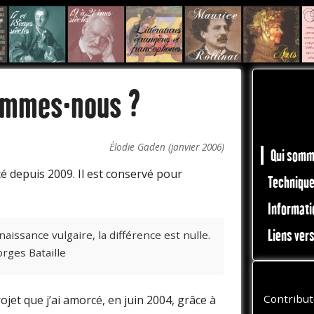
ommes-nous ?
Élodie Gaden (janvier 2006)
Qui somm
té depuis 2009. Il est conservé pour
Techniqu
Informati
Liens vers
aissance vulgaire, la différence est nulle.
orges Bataille
Contribut
rojet que j’ai amorcé, en juin 2004, grâce à